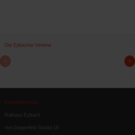
Die Eybacher Vereine
<
>
Kontaktformular
Rathaus Eybach
Von Degenfeld Straße 19