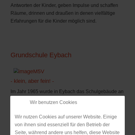
Antworten der Kinder, geben Impulse und schaffen
Räume, drinnen und draußen in denen vielfältige
Erfahrungen für die Kinder möglich sind.
Grundschule Eybach
- klein, aber fein! -
Im Jahr 1965 wurde in Eybach das Schulgebäude an
der Mühlbachstraße erbaut.
Wir benutzen Cookies
Im Schuljahr 2021/2022 sind es insgesamt 38
Wir nutzen Cookies auf unserer Website. Einige
Schülerinnen und Schüler, die in 2
von ihnen sind essenziell für den Betrieb der
jahrgangsgemischten Klassen von insgesamt 6
Seite, während andere uns helfen, diese Website