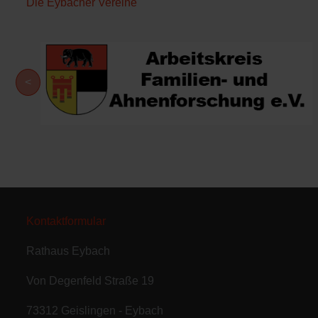
Die Eybacher Vereine
<
Kontaktformular
Rathaus Eybach
Von Degenfeld Straße 19
73312 Geislingen - Eybach