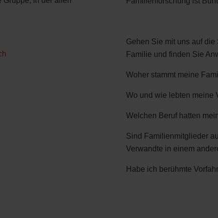
e Gruppe, in der allen
Familienforschung ist Bun
Gehen Sie mit uns auf die 
ch
Familie und finden Sie An
Woher stammt meine Fami
Wo und wie lebten meine 
Welchen Beruf hatten mei
Sind Familienmitglieder a
Verwandte in einem ande
Habe ich berühmte Vorfah