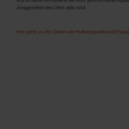
und ist damit mit Abstand die wohl geschichtsträchtigst
Junggesellen des Ortes aktiv sind.
Hier gehts zu den Seiten der Huttanzgesellschaft Eyba