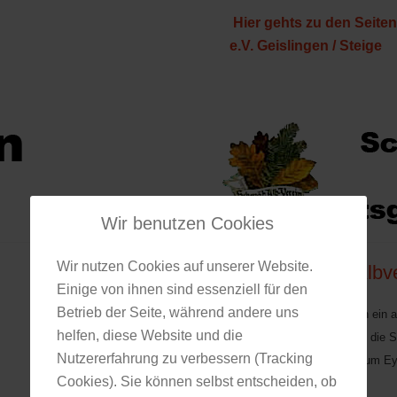
Hier gehts zu den Seite
e.V. Geislingen / Steige
Wir benutzen Cookies
Wir nutzen Cookies auf unserer Website.
Schwäbischer Albv
Einige von ihnen sind essenziell für den
Betrieb der Seite, während andere uns
Der Albverein ist in Eybach ein 
helfen, diese Website und die
Ziel gesetzt, Interessierten di
Nutzererfahrung zu verbessern (Tracking
Er pflegt die Wanderwege um Eyb
Cookies). Sie können selbst entscheiden, ob