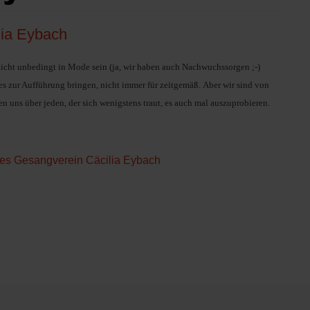
lia Eybach
ht unbedingt in Mode sein (ja, wir haben auch Nachwuchssorgen ;-)
lles zur Aufführung bringen, nicht immer für zeitgemäß.
Aber wir sind von
 uns über jeden, der sich wenigstens traut, es auch mal auszuprobieren.
des Gesangverein Cäcilia Eybach