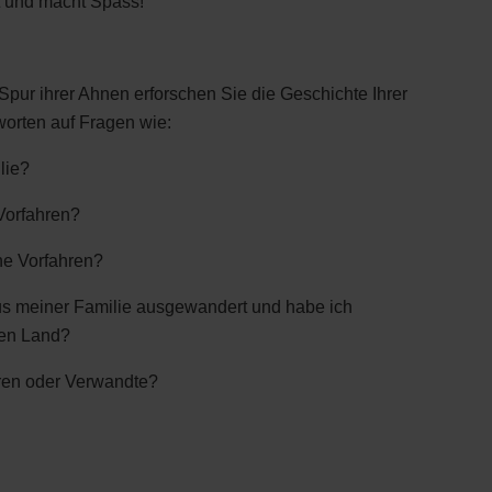
t und macht Spass!
Spur ihrer Ahnen erforschen Sie die Geschichte Ihrer
worten auf Fragen wie:
lie?
Vorfahren?
ne Vorfahren?
us meiner Familie ausgewandert und habe ich
ren Land?
ren oder Verwandte?